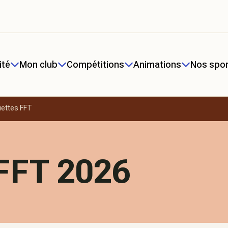
té
Mon club
Compétitions
Animations
Nos spo
ettes FFT
FFT 2026