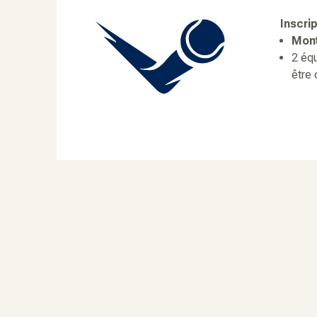
Inscri
Mont
2 équ
être 