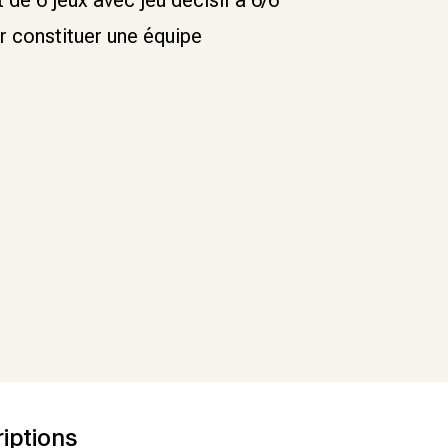
 de 6 jeux avec jeu décisif à 6/6
ur constituer une équipe
riptions